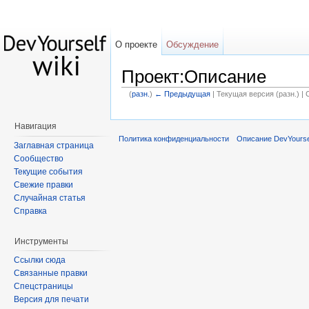
О проекте
Обсуждение
Проект:Описание
(
разн.
)
← Предыдущая
| Текущая версия (разн.) |
Навигация
Политика конфиденциальности
Описание DevYoursel
Заглавная страница
Сообщество
Текущие события
Свежие правки
Случайная статья
Справка
Инструменты
Ссылки сюда
Связанные правки
Спецстраницы
Версия для печати