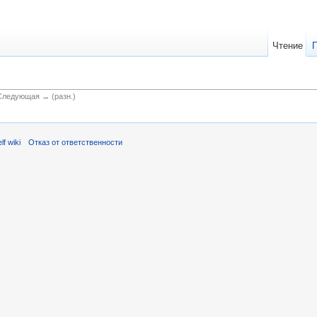
Чтение
 Следующая → (разн.)
f wiki
Отказ от ответственности